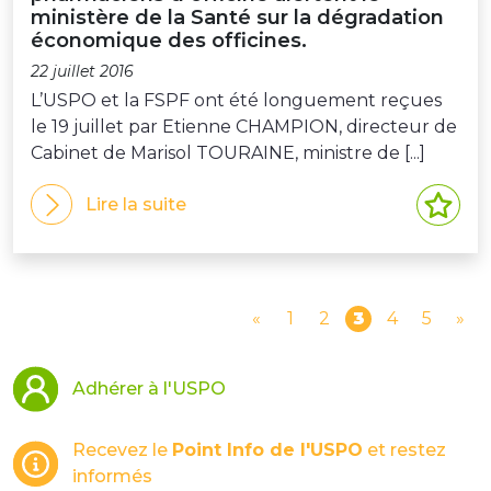
ministère de la Santé sur la dégradation
économique des officines.
22 juillet 2016
L’USPO et la FSPF ont été longuement reçues
le 19 juillet par Etienne CHAMPION, directeur de
Cabinet de Marisol TOURAINE, ministre de [...]
Lire la suite
«
1
2
3
4
5
»
Adhérer à l'USPO
Recevez le
Point Info de l'USPO
et restez
informés