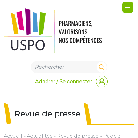
Me
Adhérer / Se connecter
Revue de presse
Accueil
»
Actualités
»
Revue de presse
»
Page 3