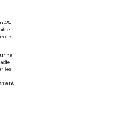
ron 4%
ilité
ent »,
our ne
ladie
r les
amment