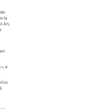
 de
s la
l An,
e
a
 en
», a
plus
à