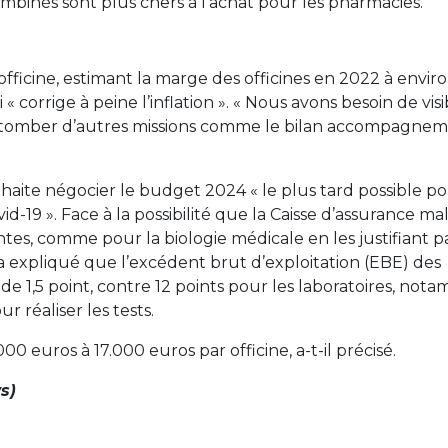
ombinés sont plus chers à l’achat pour les pharmacies.
 l’officine, estimant la marge des officines en 2022 à envi
 « corrige à peine l’inflation ». « Nous avons besoin de visib
é tomber d’autres missions comme le bilan accompagnem
souhaite négocier le budget 2024 « le plus tard possible p
d-19 ». Face à la possibilité que la Caisse d’assurance ma
, comme pour la biologie médicale en les justifiant pa
 a expliqué que l’excédent brut d’exploitation (EBE) des
e 1,5 point, contre 12 points pour les laboratoires, not
r réaliser les tests.
euros à 17.000 euros par officine, a-t-il précisé.
s)