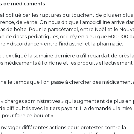
es de médicaments
nal pollué par les ruptures qui touchent de plus en plus
ce, de vérité. On nous dit que l’amoxicilline arrive dan
pas de boîte. Pour le paracétamol, entre Noël et le Nouve
lion de doses pédiatriques, or il n’y en a eu que 600.000 d
ne « discordance » entre l’industriel et la pharmacie.
ait expliqué la semaine dernière qu’il regardait de près l
s médicaments à l’officine et les produits effectivement
ine le temps que l’on passe à chercher des médicaments 
de « charges administratives » qui augmentent de plus en 
difficultés avec le tiers payant. Il a demandé « la mise 
pour faire ce boulot ».
nvisager différentes actions pour protester contre la