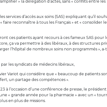
simplifier » la délégation d’actes, sans « conflits entre les
s services d’accès aux soins (SAS) expliquant qu’il souh
e « faire reconnaître à tous les Français » et « consolider le
eront ces patients ayant recours à ces fameux SAS pour l
re, ça va permettre à des libéraux, à des structures pri
rger l’hôpital de nombreux soins non programmés », a-t-
t par les syndicats de médecins libéraux,
livier Variot qui considère que « beaucoup de patients so
ansfert, un partage des compétences ».
 à l’occasion d’une conférence de presse, le président
it une « grande année pour la pharmacie » avec un « tour
plus en plus de missions.