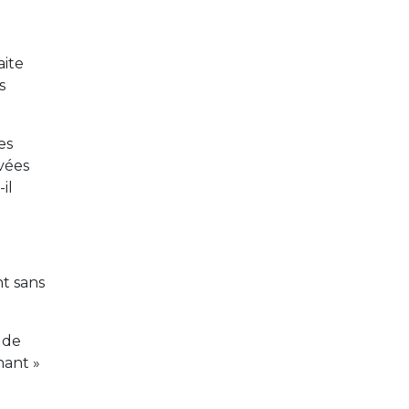
aite
s
es
vées
il
nt sans
 de
nant »