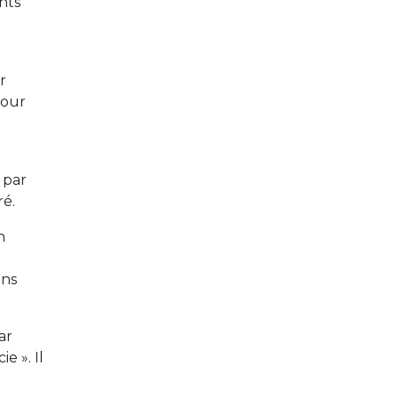
nts
r
pour
 par
ré.
n
ens
ar
e ». Il