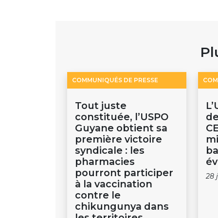
Pl
COMMUNIQUÉS DE PRESSE
COM
Tout juste
L’
constituée, l’USPO
de
Guyane obtient sa
CE
première victoire
mi
syndicale : les
ba
pharmacies
év
pourront participer
28 
à la vaccination
contre le
chikungunya dans
les territoires