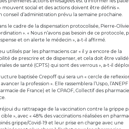
e des premières actions envisagées est d’informer les patie
n « mouvent social et des actions doivent être définis ».
 conseil d’administration prévu la semaine prochaine.
s le cadre de la dispensation protocolisée, Pierre-Olivie
oordination ». « Nous n’avons pas besoin de ce protocole, 
ispense et on alerte le médecin », a-t-il affirmé.
 utilisés par les pharmaciens car « il y a encore de la
lité de prescrire et de dispenser, et cela doit être validé
ales de santé (CPTS) qui sont des verrous », a-t-il déplo
ructure baptisée Crepoff qui sera un « cercle de reflexio
 avancer la profession ». Elle rassemblera l’Uspo, l’ANEPF
harmacie de France) et le CPAOF, Collectif des pharmaci
ce.
 réjoui du rattrapage de la vaccination contre la grippe p
 cible », avec « 48% des vaccinations réalisées en pharmaci
binés grippe/Covid-19 et leur prise en charge avec une