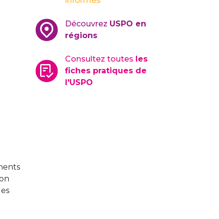
informés
Découvrez
USPO en
régions
Consultez toutes
les
fiches pratiques de
l'USPO
e
ments
ion
des