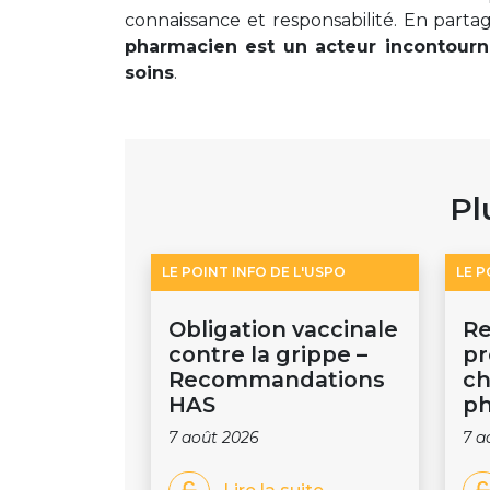
connaissance et responsabilité. En parta
pharmacien est un acteur incontourna
soins
.
Pl
LE POINT INFO DE L'USPO
LE P
Obligation vaccinale
Re
contre la grippe –
pr
Recommandations
ch
HAS
ph
7 août 2026
7 a