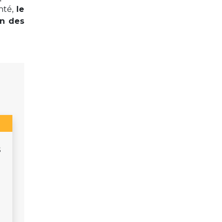
anté,
le
on des
s