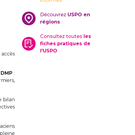
informés
Découvrez
USPO en
régions
Consultez toutes
les
fiches pratiques de
l'USPO
 accès
e DMP
:
miers,
e bilan
ectives
aciens
pleine