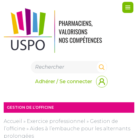
Me
Adhérer / Se connecter
GESTION DE L’OFFICINE
Accueil
»
Exercice professionnel
»
Gestion de
l’officine
»
Aides à l’embauche pour les alternants
prolongées