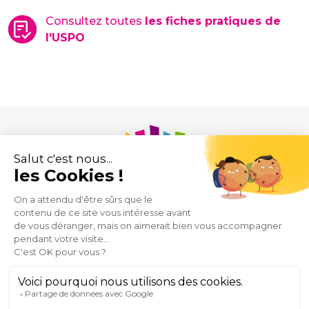
Consultez toutes
les fiches pratiques de
l'USPO
Union des Syndicats de Pharmaciens d’Officine
43 rue de Provence
75009 Paris
Mentions
Plan
Espace
Contact
@USPO