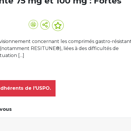
ante 75 mg et 100 mg : Fortes
ovisionnement concernant les comprimés gastro-résistan
 (notamment RESITUNE®), liées à des difficultés de
tuation […]
adhérents de l'USPO.
-vous