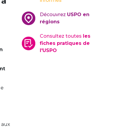
 à
informés
Découvrez
USPO en
régions
Consultez toutes
les
fiches pratiques de
n
l'USPO
nt
le
t aux