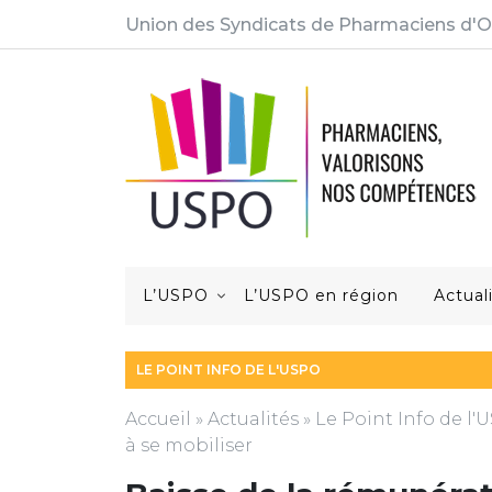
Union des Syndicats de Pharmaciens d'O
L’USPO
L’USPO en région
Actual
LE POINT INFO DE L'USPO
Accueil
»
Actualités
»
Le Point Info de l
à se mobiliser