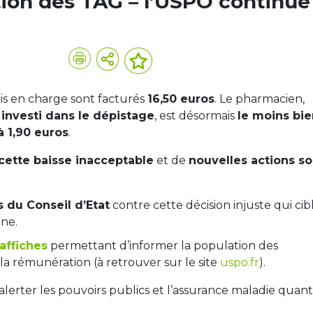
ion des TAG – l’USPO continue
pris en charge sont facturés
16,50 euros
. Le pharmacien,
 investi dans le dépistage
, est désormais
le moins bie
à 1,90 euros
.
cette baisse inacceptable
et de
nouvelles actions so
 du Conseil d’Etat
contre cette décision injuste qui cib
ine.
affiches
permettant d’informer la population des
la rémunération (à retrouver sur le site
uspo.fr
).
alerter les pouvoirs publics et l’assurance maladie quan