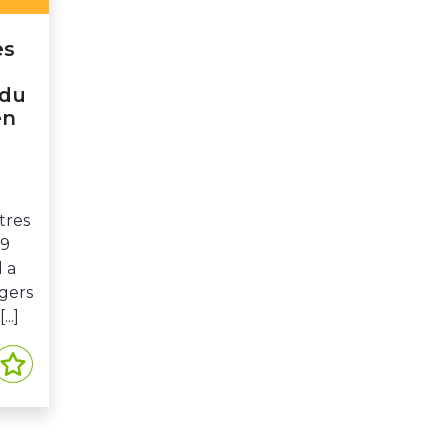
es
 du
en
tres
29
d a
ngers
..]