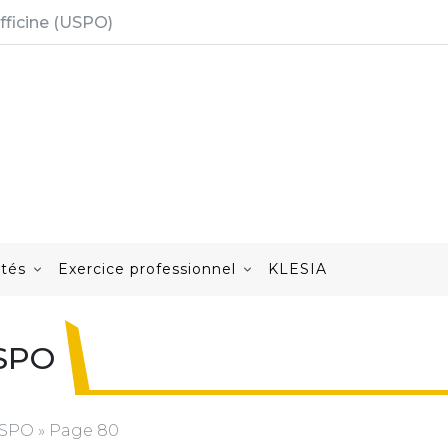
fficine (USPO)
ités
Exercice professionnel
KLESIA
USPO
'USPO
»
Page 80