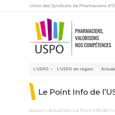
Union des Syndicats de Pharmaciens d'O
L’USPO
L’USPO en région
Actual
Le Point Info de l’
Accueil
»
Actualités
»
Le Point Info de l