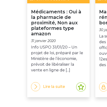
Médicaments : Oui à
Mar
la pharmacie de
rém
proximité, Non aux
bon
plateformes type
30 j
amazon
La s
31 janvier 2020
des
Info USPO 31/01/20 – Un
offi
projet de loi, préparé par le
ouv
Ministère de l’économie,
12e
prévoit de libéraliser la
des 
vente en ligne de [...]
Lire la suite