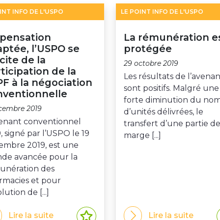
INT INFO DE L'USPO
LE POINT INFO DE L'USPO
spensation
La rémunération e
ptée, l’USPO se
protégée
icite de la
29 octobre 2019
ticipation de la
Les résultats de l’avenan
F à la négociation
sont positifs. Malgré une
nventionnelle
forte diminution du no
cembre 2019
d’unités délivrées, le
venant conventionnel
transfert d’une partie de
, signé par l’USPO le 19
marge [...]
embre 2019, est une
nde avancée pour la
unération des
rmacies et pour
olution de [...]
Lire la suite
Lire la suite