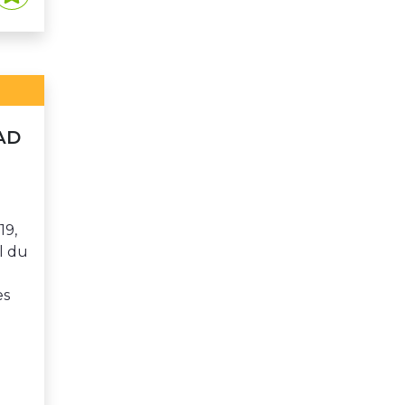
LAD
s
19,
l du
es