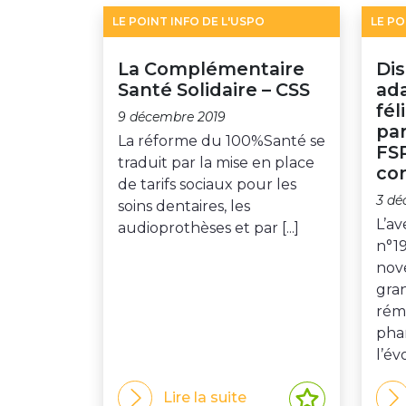
LE POINT INFO DE L'USPO
LE PO
La Complémentaire
Di
Santé Solidaire – CSS
ada
fél
9 décembre 2019
par
La réforme du 100%Santé se
FSP
traduit par la mise en place
co
de tarifs sociaux pour les
3 dé
soins dentaires, les
L’a
audioprothèses et par [...]
n°19
nov
gra
rém
pha
l’év
Lire la suite