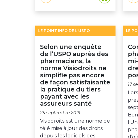
LE POINT INFO DE L'USPO
LE PO
Selon une enquête
Co
de l’USPO auprès des
ph
pharmaciens, la
mi-
norme Visiodroits ne
dre
simplifie pas encore
pos
de façon satisfaisante
17 s
la pratique du tiers
Lor
payant avec les
pres
assureurs santé
sept
25 septembre 2019
Bon
Visiodroits est une norme de
l’Un
télé mise à jour des droits
pha
depuis les logiciels des
d’of