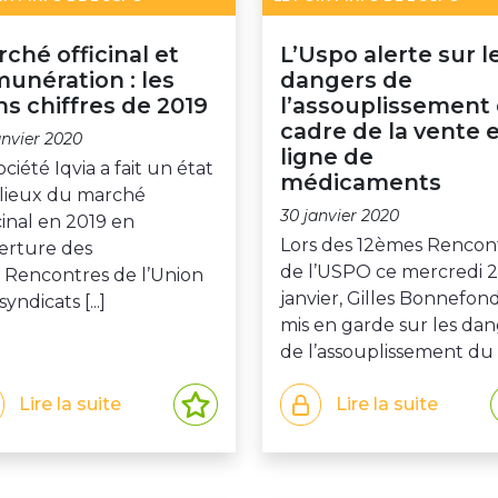
ché officinal et
L’Uspo alerte sur l
unération : les
dangers de
s chiffres de 2019
l’assouplissement
cadre de la vente 
anvier 2020
ligne de
ociété Iqvia a fait un état
médicaments
 lieux du marché
30 janvier 2020
cinal en 2019 en
Lors des 12èmes Rencon
erture des
de l’USPO ce mercredi 
s Rencontres de l’Union
janvier, Gilles Bonnefon
syndicats [...]
mis en garde sur les da
de l’assouplissement du [.
Lire la suite
Lire la suite