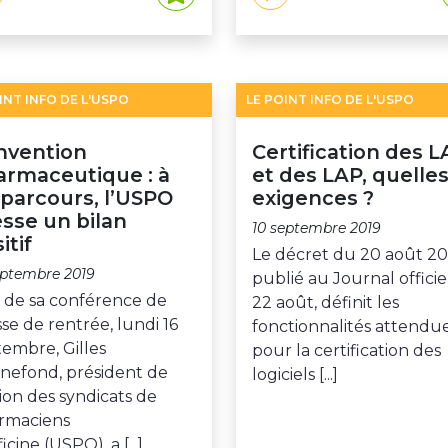
INT INFO DE L'USPO
LE POINT INFO DE L'USPO
nvention
Certification des 
armaceutique : à
et des LAP, quelle
parcours, l’USPO
exigences ?
sse un bilan
10 septembre 2019
itif
Le décret du 20 août 20
eptembre 2019
publié au Journal officie
s de sa conférence de
22 août, définit les
se de rentrée, lundi 16
fonctionnalités attendu
embre, Gilles
pour la certification des
nefond, président de
logiciels [...]
ion des syndicats de
rmaciens
ficine (USPO), a [...]