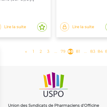
Lire la suite
Lire la suite
«
1
2
3
…
79
80
81
…
83
84
Union des Syndicats de Pharmaciens d’Officine