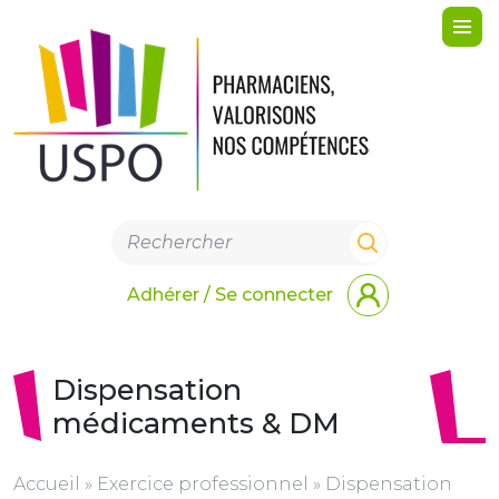
Me
Adhérer / Se connecter
Dispensation
médicaments & DM
Accueil
»
Exercice professionnel
»
Dispensation