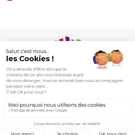
Union des Syndicats de Pharmaciens d’Officine
43 rue de Provence
75009 Paris
Mentions
Plan
Espace
Contact
@USPO
légales
du
Presse
2026
site