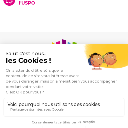
l'USPO
Union des Syndicats de Pharmaciens d’Officine
43 rue de Provence
75009 Paris
Mentions
Plan
Espace
Contact
@USPO
légales
du
Presse
2026
site