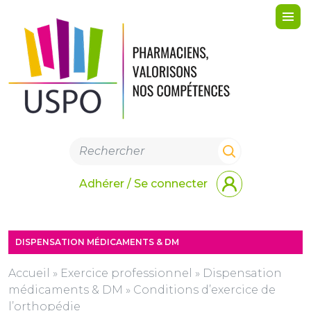
Me
Adhérer / Se connecter
DISPENSATION MÉDICAMENTS & DM
Accueil
»
Exercice professionnel
»
Dispensation
médicaments & DM
»
Conditions d’exercice de
l’orthopédie