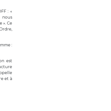
FF : «
i nous
e ». Ce
’Ordre,
comme :
on est
ructure
appelle
re et à