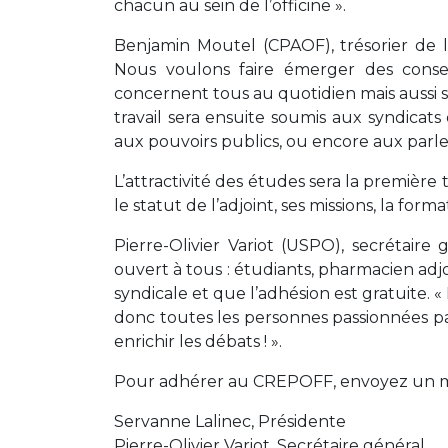
chacun au sein de l’officine ».
Benjamin Moutel (CPAOF), trésorier de la
Nous voulons faire émerger des conse
concernent tous au quotidien mais aussi s
travail sera ensuite soumis aux syndicats 
aux pouvoirs publics, ou encore aux parl
L’attractivité des études sera la premiè
le statut de l’adjoint, ses missions, la fo
Pierre-Olivier Variot (USPO), secrétair
ouvert à tous : étudiants, pharmacien ad
syndicale et que l’adhésion est gratuite. « 
donc toutes les personnes passionnées par
enrichir les débats ! ».
Pour adhérer au CREPOFF, envoyez un m
Servanne Lalinec, Présidente
Pierre-Olivier Variot, Secrétaire général