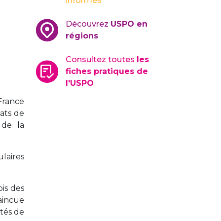
informés
Découvrez
USPO en
régions
Consultez toutes
les
fiches pratiques de
l'USPO
 France
cats de
 de la
ulaires
ois des
vaincue
ités de