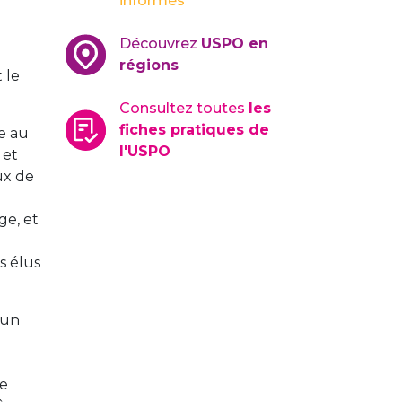
informés
Découvrez
USPO en
régions
 le
Consultez toutes
les
fiches pratiques de
e au
l'USPO
 et
ux de
ge, et
s élus
 un
te