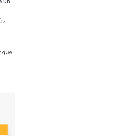
à un
ès
ir que
e