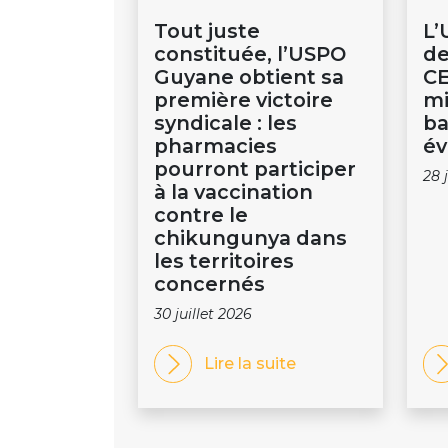
Tout juste
L’
constituée, l’USPO
de
Guyane obtient sa
CE
première victoire
mi
syndicale : les
ba
pharmacies
év
pourront participer
28 
à la vaccination
contre le
chikungunya dans
les territoires
concernés
30 juillet 2026
Lire la suite