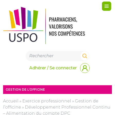
Me
Adhérer / Se connecter
GESTION DE L’OFFICINE
Accueil
»
Exercice professionnel
»
Gestion de
l’officine
»
Développement Professionnel Continu
– Alimentation du compte DPC