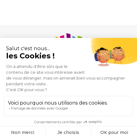
Union des Syndicats de Pharmaciens d’Officine
43 rue de Provence
75009 Paris
Mentions
Plan
Espace
Contact
@USPO
légales
du
Presse
2026
site