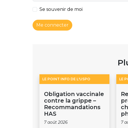
Se souvenir de moi
Me connecter
Pl
LE POINT INFO DE L'USPO
LE P
Obligation vaccinale
Re
contre la grippe –
pr
Recommandations
ch
HAS
ph
7 août 2026
7 a