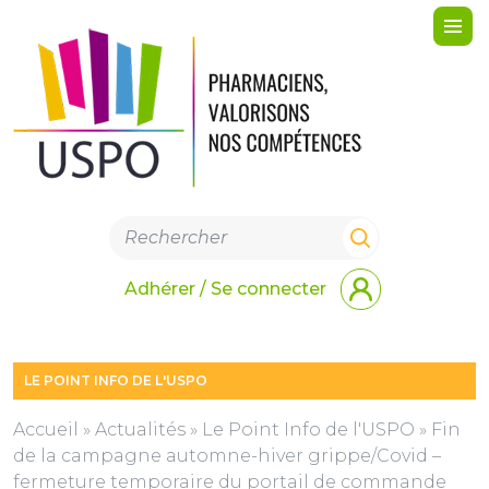
Me
Adhérer / Se connecter
LE POINT INFO DE L'USPO
Accueil
»
Actualités
»
Le Point Info de l'USPO
»
Fin
de la campagne automne-hiver grippe/Covid –
fermeture temporaire du portail de commande