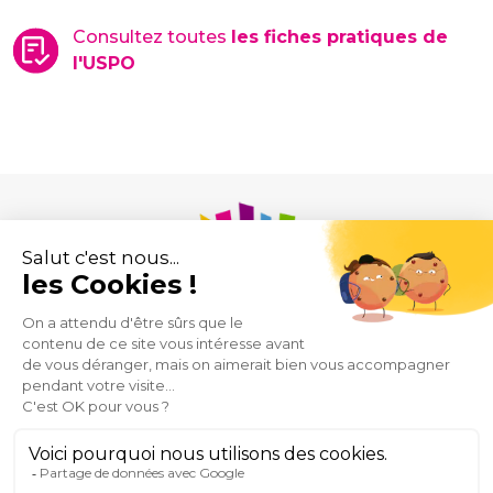
Consultez toutes
les fiches pratiques de
l'USPO
Union des Syndicats de Pharmaciens d’Officine
43 rue de Provence
75009 Paris
Mentions
Plan
Espace
Contact
@USPO