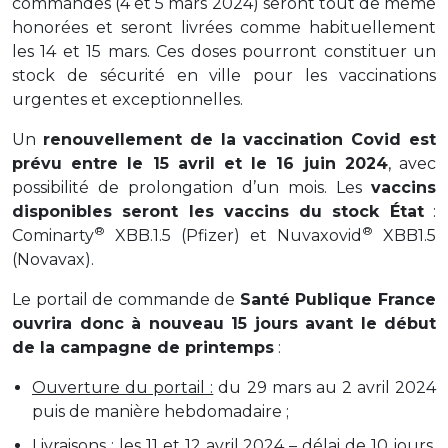
commandes (4 et 5 mars 2024) seront tout de même
honorées et seront livrées comme habituellement
les 14 et 15 mars. Ces doses pourront constituer un
stock de sécurité en ville pour les vaccinations
urgentes et exceptionnelles.
Un
renouvellement de la vaccination Covid est
prévu entre le 15 avril et le 16 juin 2024
, avec
possibilité de prolongation d’un mois. Les
vaccins
disponibles seront les vaccins du stock État
:
®
®
Cominarty
XBB.1.5 (Pfizer) et Nuvaxovid
XBB1.5
(Novavax).
Le portail de commande de
Santé Publique France
ouvrira donc à nouveau 15 jours avant le début
de la campagne de printemps
:
Ouverture du portail :
du 29 mars au 2 avril 2024
puis de manière hebdomadaire ;
Livraisons :
les 11 et 12 avril 2024 – délai de 10 jours,