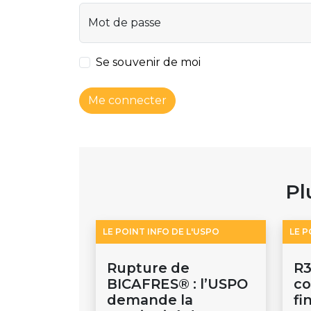
Mot de passe
Se souvenir de moi
Me connecter
Pl
LE POINT INFO DE L'USPO
LE P
Rupture de
R3
BICAFRES® : l’USPO
c
demande la
fi