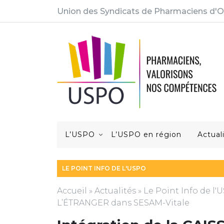
Union des Syndicats de Pharmaciens d'O
L’USPO
L’USPO en région
Actual
LE POINT INFO DE L'USPO
Accueil
»
Actualités
»
Le Point Info de l
L’ÉTRANGER dans SESAM-Vitale