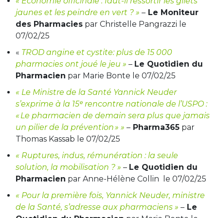
« Économie officinale : faut-il ressortir les gilets
jaunes et les peindre en vert ? »
–
Le Moniteur
des Pharmacies
par Christelle Pangrazzi le
07/02/25
«
TROD angine et cystite: plus de 15 000
pharmacies ont joué le jeu »
–
Le Quotidien du
Pharmacien
par Marie Bonte le 07/02/25
« Le Ministre de la Santé Yannick Neuder
s’exprime à la 15ᵉ rencontre nationale de l’USPO :
« Le pharmacien de demain sera plus que jamais
un pilier de la prévention » »
–
Pharma365
par
Thomas Kassab le 07/02/25
« Ruptures, indus, rémunération : la seule
solution, la mobilisation ? »
–
Le Quotidien du
Pharmacien
par Anne-Hélène Collin le 07/02/25
« Pour la première fois, Yannick Neuder, ministre
de la Santé, s’adresse aux pharmaciens »
–
Le