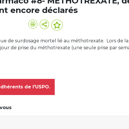
Pharmaco #8- METHOTREXATE, d
nt encore déclarés
sque de surdosage mortel lié au méthotrexate. Lors de la
e jour de prise du méthotrexate (une seule prise par sema
adhérents de l'USPO.
-vous