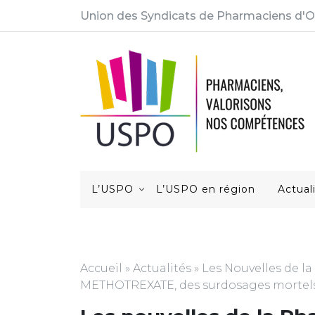
Union des Syndicats de Pharmaciens d'O
L’USPO
L’USPO en région
Actual
LES NOUVELLES DE LA PHARMACO
Accueil
»
Actualités
»
Les Nouvelles de l
METHOTREXATE, des surdosages mortels