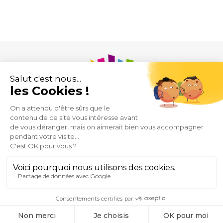
Union des Syndicats de Pharmaciens d’Officine
43 rue de Provence
75009 Paris
Mentions
Plan
Espace
Contact
@USPO
légales
du
Presse
2026
site