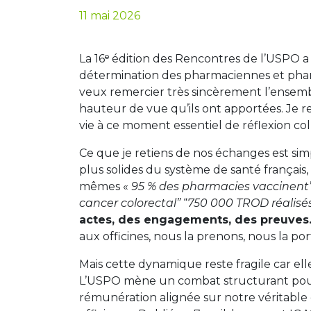
11 mai 2026
La 16ᵉ édition des Rencontres de l’USPO a 
détermination des pharmaciennes et phar
veux remercier très sincèrement l’ensembl
hauteur de vue qu’ils ont apportées. Je 
vie à ce moment essentiel de réflexion col
Ce que je retiens de nos échanges est simpl
plus solides du système de santé français,
mêmes «
95 % des pharmacies vaccinent
cancer colorectal”
“
750 000 TROD réalisé
actes, des engagements, des preuves
aux officines, nous la prenons, nous la por
Mais cette dynamique reste fragile car e
L’USPO mène un combat structurant pour s
rémunération alignée sur notre véritable 