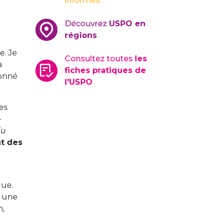
informés
Découvrez
USPO en
régions
e. Je
Consultez toutes
les
a
fiches pratiques de
donné
l'USPO
es
-
du
nt des
lue.
s une
n,