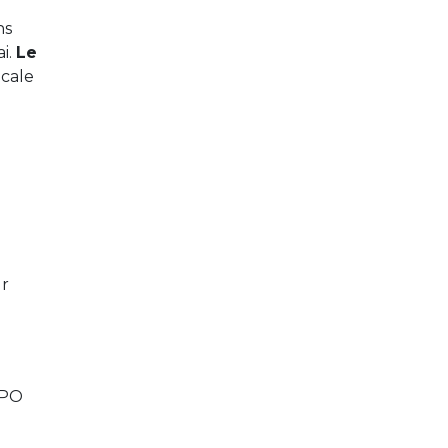
ns
i.
Le
icale
ur
SPO