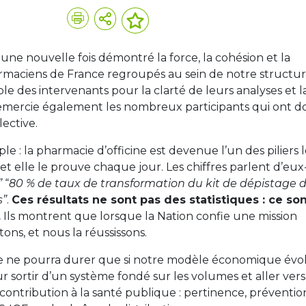
une nouvelle fois démontré la force, la cohésion et la
maciens de France regroupés au sein de notre structur
e des intervenants pour la clarté de leurs analyses et l
remercie également les nombreux participants qui ont 
lective.
e : la pharmacie d’officine est devenue l’un des piliers l
 et elle le prouve chaque jour. Les chiffres parlent d’eux
”
“
80 % de taux de transformation du kit de dépistage 
s”
.
Ces résultats ne sont pas des statistiques : ce so
.
Ils montrent que lorsque la Nation confie une mission
tons, et nous la réussissons.
lle ne pourra durer que si notre modèle économique évo
ortir d’un système fondé sur les volumes et aller ver
contribution à la santé publique : pertinence, préventio