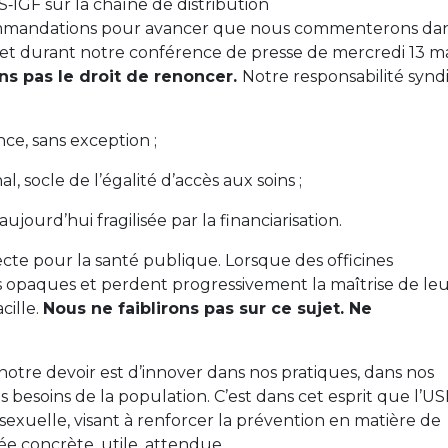
AS‑IGF sur la chaîne de distribution
mmandations pour avancer que nous commenterons da
t durant notre conférence de presse de mercredi 13 ma
ns pas le droit de renoncer.
Notre responsabilité synd
ce, sans exception ;
l, socle de l’égalité d’accès aux soins ;
ujourd’hui fragilisée par la financiarisation.
ecte pour la santé publique. Lorsque des officines
 opaques et perdent progressivement la maîtrise de le
cille.
Nous ne faiblirons pas sur ce sujet. Ne
otre devoir est d’innover dans nos pratiques, dans nos
es besoins de la population. C’est dans cet esprit que l’U
é sexuelle, visant à renforcer la prévention en matière de
ée concrète, utile, attendue.