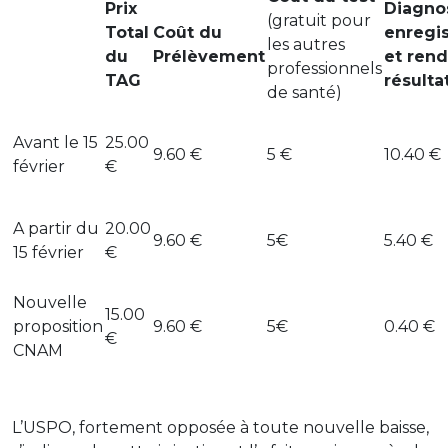
Prix
Diagnos
(gratuit pour
Total
Coût du
enregi
les autres
du
Prélèvement
et ren
professionnels
TAG
résulta
de santé)
Avant le 15
25.00
9.60 €
5 €
10.40 €
février
€
A partir du
20.00
9.60 €
5€
5.40 €
15 février
€
Nouvelle
15.00
proposition
9.60 €
5€
0.40 €
€
CNAM
L’USPO, fortement opposée à toute nouvelle baisse,