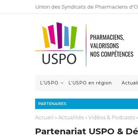
Union des Syndicats de Pharmaciens d'O
L’USPO
L’USPO en région
Actual
PARTENAIRES
Accueil
»
Actualités
»
Vidéos & Podcasts
Partenariat USPO & D