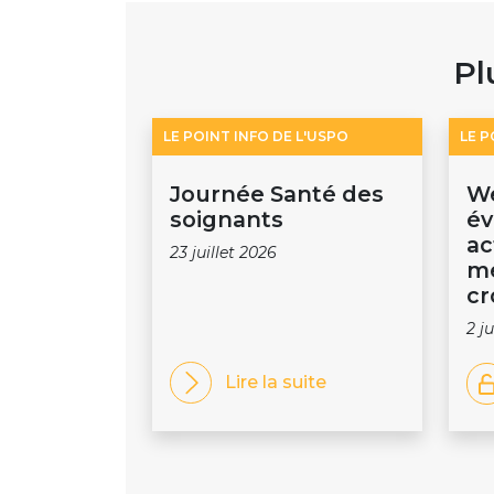
Pl
LE POINT INFO DE L'USPO
LE P
Journée Santé des
We
soignants
év
ac
23 juillet 2026
m
cr
2 j
Lire la suite