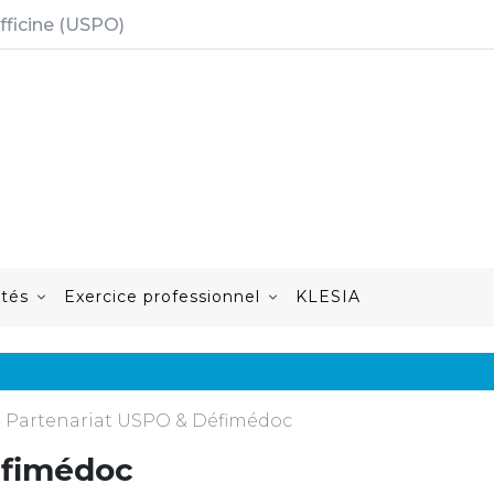
fficine (USPO)
ités
Exercice professionnel
KLESIA
»
Partenariat USPO & Défimédoc
éfimédoc