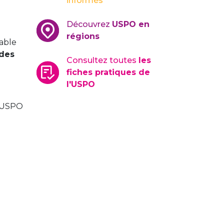
informés
Découvrez
USPO en
régions
able
 des
Consultez toutes
les
fiches pratiques de
l'USPO
’USPO