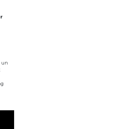
r
: un
t
ng