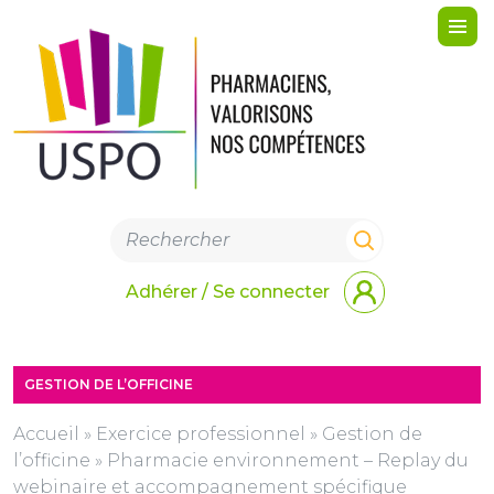
Me
Adhérer / Se connecter
GESTION DE L’OFFICINE
Accueil
»
Exercice professionnel
»
Gestion de
l’officine
»
Pharmacie environnement – Replay du
webinaire et accompagnement spécifique