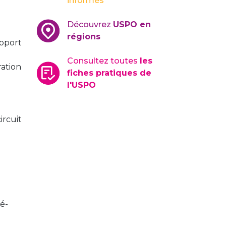
informés
Découvrez
USPO en
régions
apport
Consultez toutes
les
ration
fiches pratiques de
l'USPO
ircuit
ré-