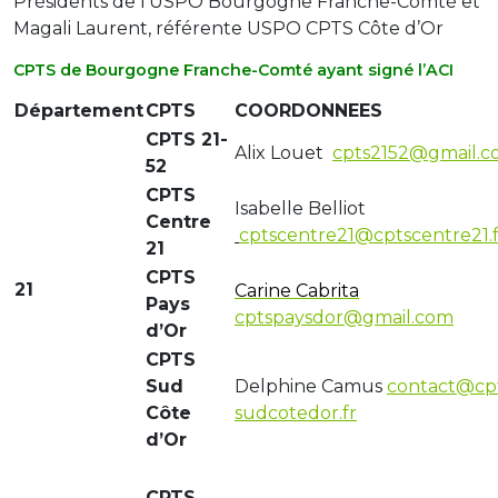
Présidents de l’USPO Bourgogne Franche-Comté et
Magali Laurent, référente USPO CPTS Côte d’Or
CPTS de Bourgogne Franche-Comté ayant signé l’ACI
Département
CPTS
COORDONNEES
CPTS 21-
Alix Louet
cpts2152@gmail.
52
CPTS
Isabelle Belliot
Centre
cptscentre21@cptscentre21.f
21
CPTS
21
Carine Cabrita
Pays
cptspaysdor@gmail.com
d’Or
CPTS
Sud
Delphine Camus
contact@cp
Côte
sudcotedor.fr
d’Or
CPTS