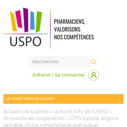
Adhérer / Se connecter
LE POINT INFO DE L'USPO
Accueil
»
Actualités
»
Le Point Info de l'USPO
»
Protocole de coopération – CPTS (cystite, angine,
varicelle, rhino-conjonctivite allergique)