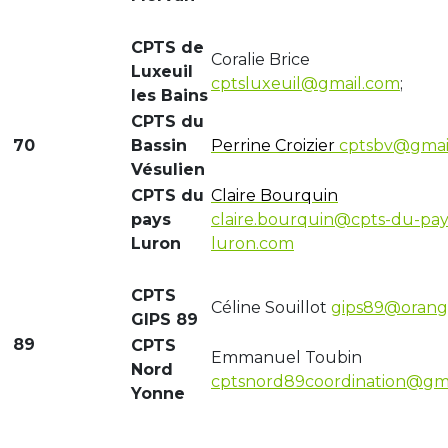
CPTS de
Coralie Brice
Luxeuil
cptsluxeuil@gmail.com
;
les Bains
CPTS du
70
Bassin
Perrine Croizier
cptsbv@gmai
Vésulien
CPTS du
Claire Bourquin
pays
claire.bourquin@cpts-du-pay
Luron
luron.com
CPTS
Céline Souillot
gips89@orange
GIPS 89
89
CPTS
Emmanuel Toubin
Nord
cptsnord89coordination@gm
Yonne