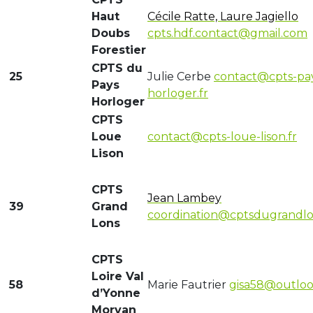
Haut
Cécile Ratte, Laure Jagiello
Doubs
cpts.hdf.contact@gmail.com
Forestier
CPTS du
25
Julie Cerbe
contact@cpts-pa
Pays
horloger.fr
Horloger
CPTS
Loue
contact@cpts-loue-lison.fr
Lison
CPTS
Jean Lambey
39
Grand
coordination@cptsdugrandlon
Lons
CPTS
Loire Val
58
Marie Fautrier
gisa58@outloo
d’Yonne
Morvan