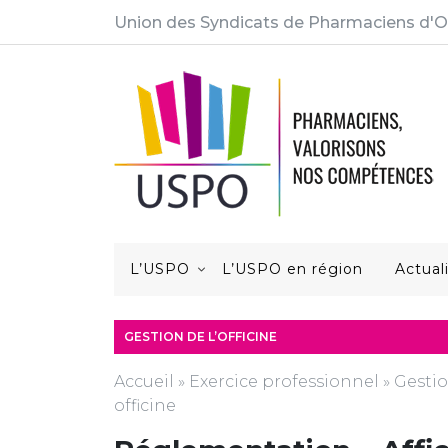
Union des Syndicats de Pharmaciens d'O
L’USPO
L’USPO en région
Actual
GESTION DE L’OFFICINE
Accueil
»
Exercice professionnel
»
Gestio
officine