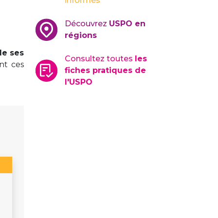
informés
Découvrez
USPO en
régions
de ses
Consultez toutes
les
nt ces
fiches pratiques de
l'USPO
s