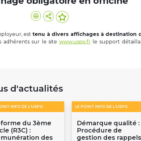
hage obligatoire en officine
employeur, est
tenu à divers affichages à destination 
s adhérents sur le site
www.uspo.fr
le support détailla
us d'actualités
OINT INFO DE L'USPO
LE POINT INFO DE L'USPO
éforme du 3ème
Démarque qualité :
cle (R3C) :
Procédure de
munération des
gestion des rappel