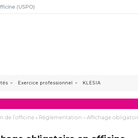
fficine (USPO)
ités
Exercice professionnel
KLESIA
n de l’officine
»
Réglementation – Affichage obligatoi