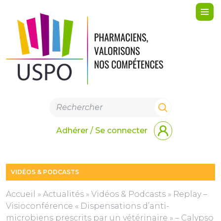
Me
Adhérer / Se connecter
VIDÉOS & PODCASTS
Accueil
»
Actualités
»
Vidéos & Podcasts
»
Replay –
Visioconférence « Dispensations d’anti-
microbiens prescrits par un vétérinaire » – Calypso