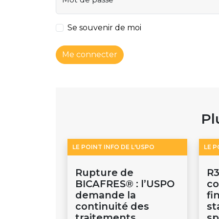
Se souvenir de moi
Me connecter
Pl
LE POINT INFO DE L'USPO
LE P
Rupture de
R3
BICAFRES® : l’USPO
c
demande la
fi
continuité des
st
traitements
sp