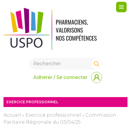
Me
Adhérer / Se connecter
EXERCICE PROFESSIONNEL
Accueil
»
Exercice professionnel
»
Commission
Paritaire Régionale du 03/04/25