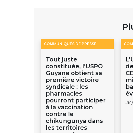
Pl
COMMUNIQUÉS DE PRESSE
COM
Tout juste
L’
constituée, l’USPO
de
Guyane obtient sa
CE
première victoire
mi
syndicale : les
ba
pharmacies
év
pourront participer
28 
à la vaccination
contre le
chikungunya dans
les territoires