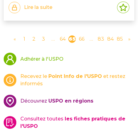
Lire la suite
«
1
2
3
…
64
65
66
…
83
84
85
»
Adhérer à l'USPO
Recevez le
Point Info de l'USPO
et restez
informés
Découvrez
USPO en régions
Consultez toutes
les fiches pratiques de
l'USPO