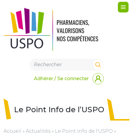
Me
Adhérer / Se connecter
Le Point Info de l’USPO
Accueil
»
Actualités
»
Le Point Info de l'USPO
»