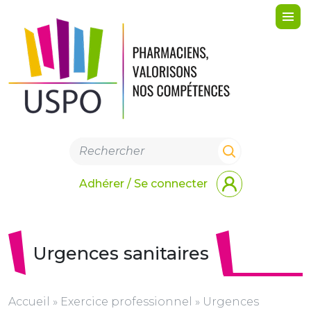
Me
Adhérer / Se connecter
Urgences sanitaires
Accueil
»
Exercice professionnel
»
Urgences