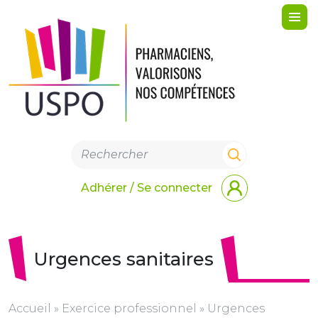
Me
Adhérer / Se connecter
Urgences sanitaires
Accueil
»
Exercice professionnel
»
Urgences