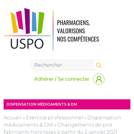
Adhérer / Se connecter
DISPENSATION MÉDICAMENTS & DM
Accueil
»
Exercice professionnel
»
Dispensation
médicaments & DM
»
Changements de prix
fabricants hors taxes à partir du 2 janvier 2021