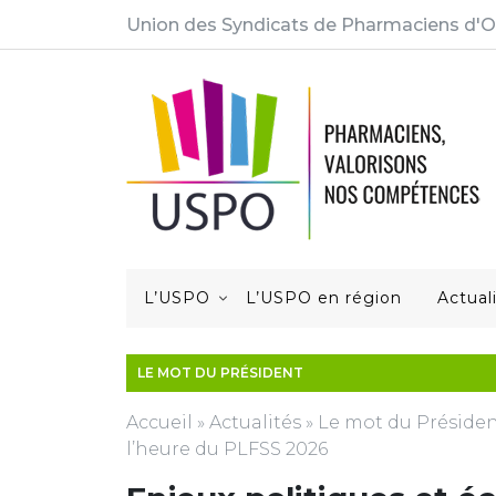
Union des Syndicats de Pharmaciens d'O
L’USPO
L’USPO en région
Actual
LE MOT DU PRÉSIDENT
Accueil
»
Actualités
»
Le mot du Préside
l’heure du PLFSS 2026