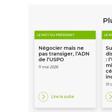
Pl
LE MOT DU PRÉSIDENT
LE 
Négocier mais ne
Su
pas transiger, l’ADN
di
de l’USPO
: 
mi
11 mai 2026
cé
in
10 
Lire la suite