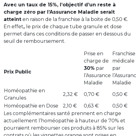
Avec un taux de 15%, l’objectif d’un reste à
charge zéro par l’Assurance Maladie serait
atteint
en raison de la franchise à la boite de 0,50 €.
En effet
,
le prix de chaque tube granule et dose
permet dans ces conditions de passer en dessous du
seuil de remboursement.
Prise en
Franchise
charge de
médicale
30%
par
par
Prix Public
l’Assurance
l’Assuran
Maladie
Maladie
Homéopathie en
2,32 €
0,70 €
0,50 €
Granules
Homéopathie en Dose
2,10 €
0,63 €
0,50 €
Les complémentaires santé prennent en charge
actuellement l’homéopathie à hauteur de 70% et
pourraient rembourser ces produits à 85% sur les
contrats où les vignettes orange sont prises en