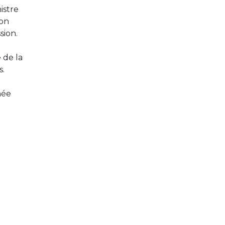
istre
ion
sion.
 de la
s.
née