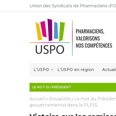
Union des Syndicats de Pharmaciens d'O
L’USPO
L’USPO en région
Actual
LE MOT DU PRÉSIDENT
Accueil
»
Actualités
»
Le mot du Préside
gouvernemental dans le PLFSS