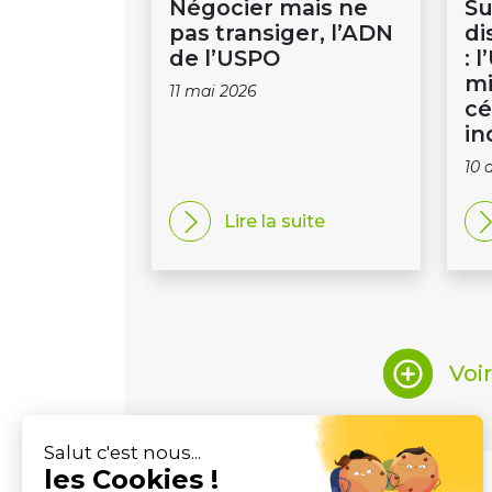
Négocier mais ne
Su
pas transiger, l’ADN
di
de l’USPO
: 
mi
11 mai 2026
cé
in
10 
Lire la suite
Voi