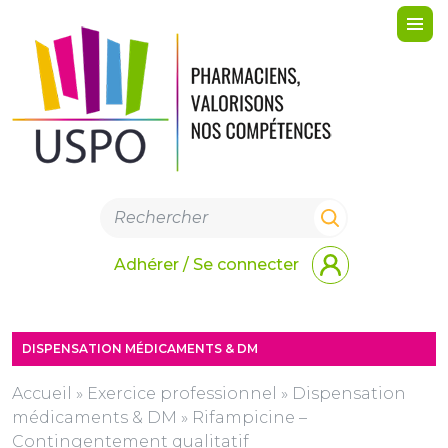
Me
Adhérer / Se connecter
DISPENSATION MÉDICAMENTS & DM
Accueil
»
Exercice professionnel
»
Dispensation
médicaments & DM
»
Rifampicine –
Contingentement qualitatif