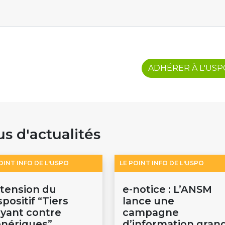
ADHÉRER À L'US
us d'actualités
OINT INFO DE L'USPO
LE POINT INFO DE L'USPO
tension du
e-notice : L’ANSM
spositif “Tiers
lance une
yant contre
campagne
nériques”
d’information gran