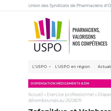
Union des Syndicats de Pharmaciens d'O
L’USPO
L’USPO en région
Actual
DISPENSATION MÉDICAMENTS & DM
Accueil
»
Exercice professionnel
»
Dispe
déremboursés au 25/08/19