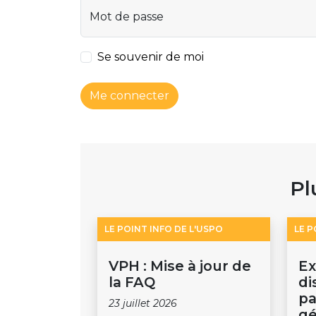
Mot de passe
Se souvenir de moi
Me connecter
Pl
LE POINT INFO DE L'USPO
LE P
VPH : Mise à jour de
Ex
la FAQ
di
pa
23 juillet 2026
gé