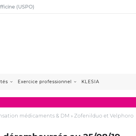
fficine (USPO)
ités
Exercice professionnel
KLESIA
nsation médicaments & DM
»
Zofenilduo et Velphoro