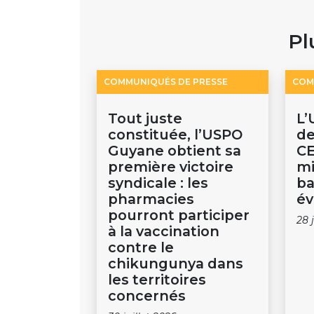
Pl
COMMUNIQUÉS DE PRESSE
COM
Tout juste
L’
constituée, l’USPO
de
Guyane obtient sa
CE
première victoire
mi
syndicale : les
ba
pharmacies
év
pourront participer
28 
à la vaccination
contre le
chikungunya dans
les territoires
concernés