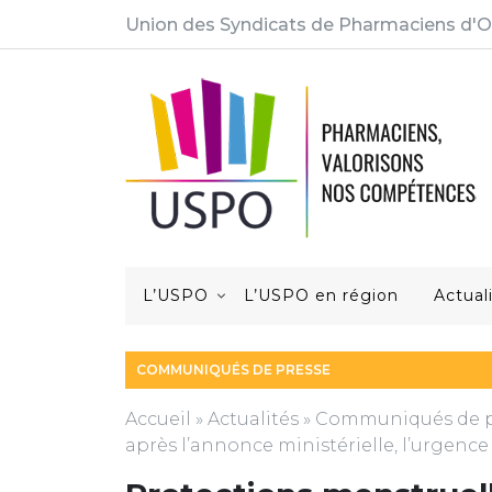
Union des Syndicats de Pharmaciens d'O
L’USPO
L’USPO en région
Actual
COMMUNIQUÉS DE PRESSE
Accueil
»
Actualités
»
Communiqués de p
après l’annonce ministérielle, l’urgenc