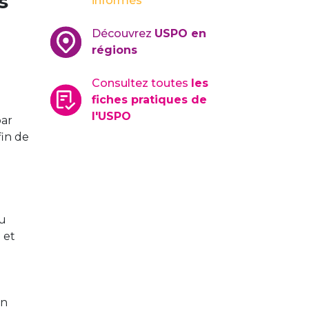
s
informés
Découvrez
USPO en
régions
Consultez toutes
les
fiches pratiques de
l'USPO
par
fin de
du
 et
on