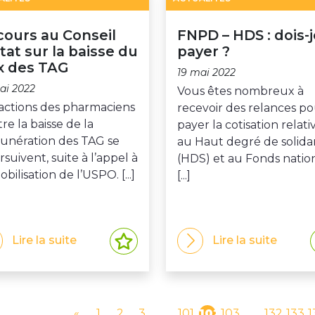
ours au Conseil
FNPD – HDS : dois-j
tat sur la baisse du
payer ?
x des TAG
19 mai 2022
ai 2022
Vous êtes nombreux à
 actions des pharmaciens
recevoir des relances p
re la baisse de la
payer la cotisation relati
unération des TAG se
au Haut degré de solidar
suivent, suite à l’appel à
(HDS) et au Fonds natio
obilisation de l’USPO. [...]
[...]
Lire la suite
Lire la suite
«
1
2
3
…
101
102
103
…
132
133
1