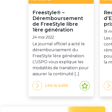
Freestyle® –
Rec
Déremboursement
d’E
de FreeStyle libre
pri
1ère génération
19 m
24 mai 2022
Les
Le journal officiel a acté le
cont
déremboursement du
rém
FreeStyle 1ère génération.
pour
L’USPO vous explique les
la m
modalités de transition pour
assurer la continuité [...]
Lire la suite