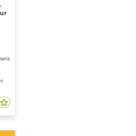
e
sur
sera
es