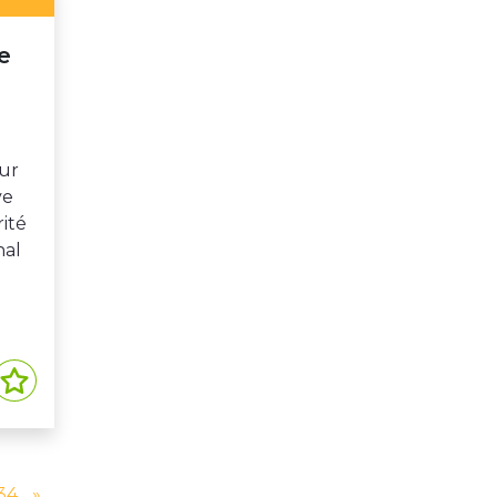
e
our
ve
ité
nal
34
»