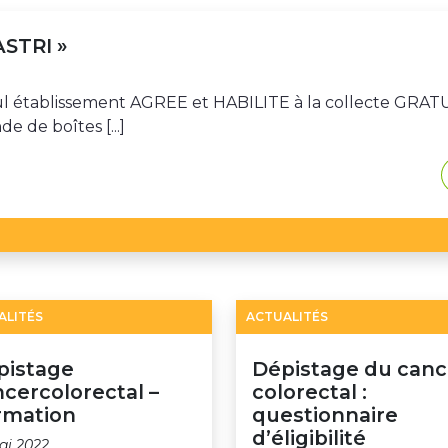
ASTRI »
eul établissement AGREE et HABILITE à la collecte GRAT
 de boîtes [...]
ALITÉS
ACTUALITÉS
pistage
Dépistage du canc
cercolorectal –
colorectal :
rmation
questionnaire
d’éligibilité
ai 2022