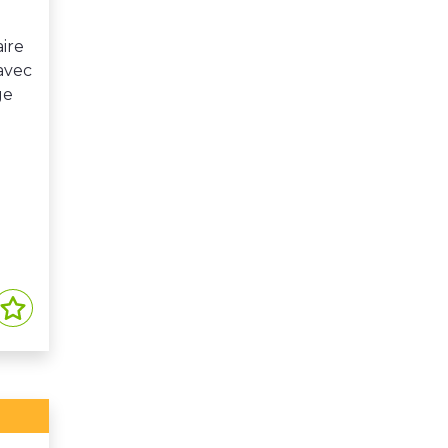
ire
 avec
ge